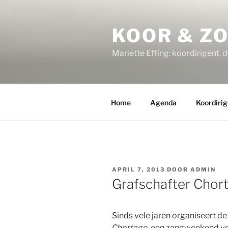
Ga
naar
KOOR & Z
de
inhoud
Mariette Effing: koordirigent, 
Home
Agenda
Koordirig
GEPLAATST
APRIL 7, 2013
DOOR
ADMIN
OP
Grafschafter Chor
Sinds vele jaren organiseert 
Chortage,
een zangweekend vo