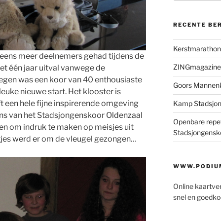
RECENTE BE
Kerstmaratho
 eens meer deelnemers gehad tijdens de
ZINGmagazine
t één jaar uitval vanwege de
wegen was een koor van 40 enthousiaste
Goors Mannen
leuke nieuwe start. Het klooster is
t een hele fijne inspirerende omgeving
Kamp Stadsjo
ns van het Stadsjongenskoor Oldenzaal
Openbare repet
iten om indruk te maken op meisjes uit
Stadsjongensk
rtjes werd er om de vleugel gezongen…
WWW.PODIUM
Online kaartve
snel en goedko