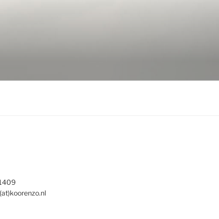
 1409
(at)koorenzo.nl