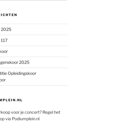
RICHTEN
n 2025
 117
koor
ngenskoor 2025
itie Opleidingskoor
oor
PLEIN.NL
rkoop voor je concert? Regel het
op via Podiumplein.nl