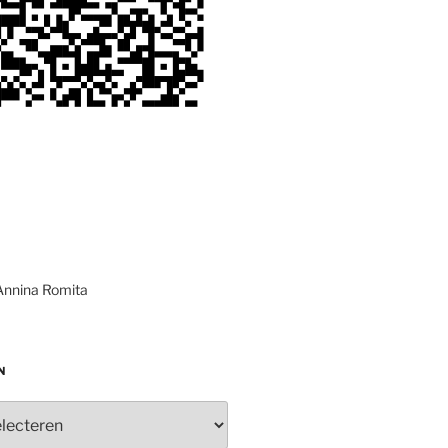
Annina Romita
N