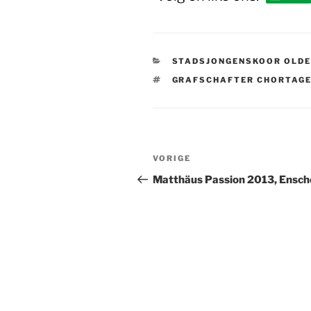
CATEGORIEËN
STADSJONGENSKOOR OLD
TAGS
GRAFSCHAFTER CHORTAG
Bericht
Vorig
VORIGE
navigatie
bericht
Matthäus Passion 2013, Ensc