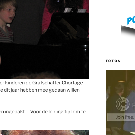
FOTOS
r kinderen de Grafschafter Chortage
ie dit jaar hebben mee gedaan willen
en ingepakt…. Voor de leiding tijd om te