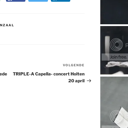
ENZAAL
E
VOLGENDE
Volgend
bericht
hede
TRIPLE-A Capella- concert Holten
20 april