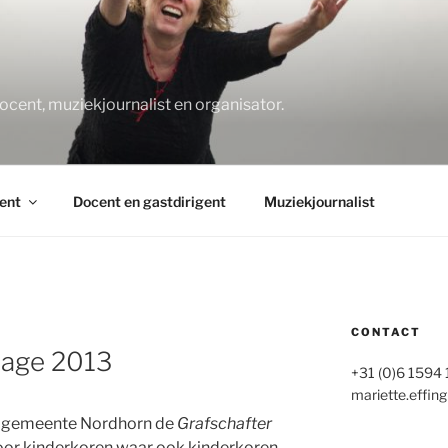
O
docent, muziekjournalist en organisator.
ent
Docent en gastdirigent
Muziekjournalist
CONTACT
tage 2013
+31 (0)6 1594
mariette.effing
de gemeente Nordhorn de
Grafschafter
or kinderkoren waar ook kinderkoren