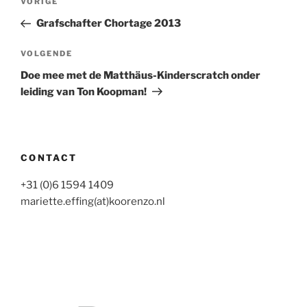
Vorig
VORIGE
navigatie
bericht
Grafschafter Chortage 2013
Volgend
VOLGENDE
bericht
Doe mee met de Matthäus-Kinderscratch onder
leiding van Ton Koopman!
CONTACT
+31 (0)6 1594 1409
mariette.effing(at)koorenzo.nl