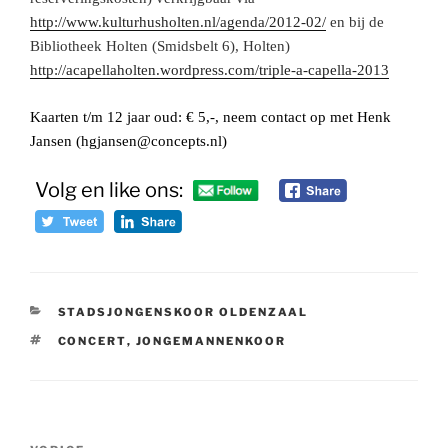
http://www.kulturhusholten.nl/agenda/2012-02/
en bij de
Bibliotheek Holten (Smidsbelt 6), Holten)
http://acapellaholten.wordpress.com/triple-a-capella-2013
Kaarten t/m 12 jaar oud: € 5,-, neem contact op met Henk
Jansen (hgjansen@concepts.nl)
Volg en like ons:
CATEGORIEËN
STADSJONGENSKOOR OLDENZAAL
TAGS
CONCERT
,
JONGEMANNENKOOR
Bericht