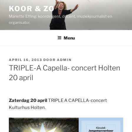
Ga
KOOR & ZO
naar
Mariette Effing: koordirigent, docent, muziekjournalist en
de
organisator.
inhoud
Menu
GEPLAATST
APRIL 16, 2013
DOOR
ADMIN
OP
TRIPLE-A Capella- concert Holten
20 april
Zaterdag 20 april
TRIPLE A CAPELLA-concert
Kulturhus Holten.