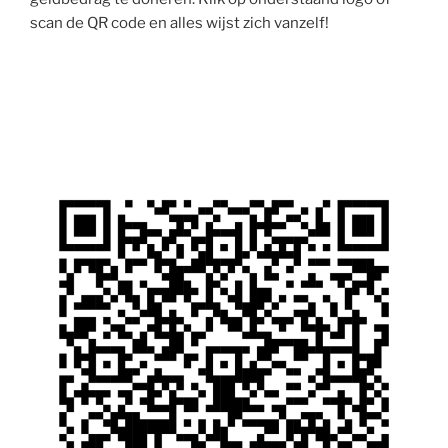
scan de QR code en alles wijst zich vanzelf!