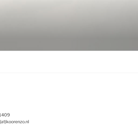
 1409
(at)koorenzo.nl