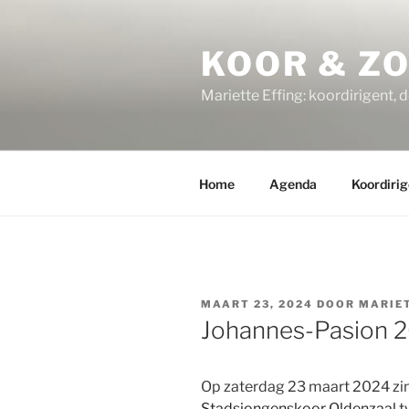
Ga
naar
KOOR & Z
de
inhoud
Mariette Effing: koordirigent, 
Home
Agenda
Koordirig
GEPLAATST
MAART 23, 2024
DOOR
MARIE
OP
Johannes-Pasion 
Op zaterdag 23 maart 2024 zin
Stadsjongenskoor Oldenzaal
t