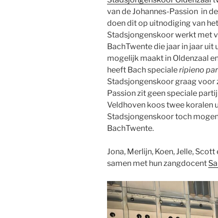
van de Johannes-Passion in de
doen dit op uitnodiging van het
Stadsjongenskoor werkt met ve
BachTwente die jaar in jaar ui
mogelijk maakt in Oldenzaal e
heeft Bach speciale
ripieno
par
Stadsjongenskoor graag voor z
Passion zit geen speciale parti
Veldhoven koos twee koralen ui
Stadsjongenskoor toch mogen m
BachTwente.
Jona, Merlijn, Koen, Jelle, Sc
samen met hun zangdocent
Sa