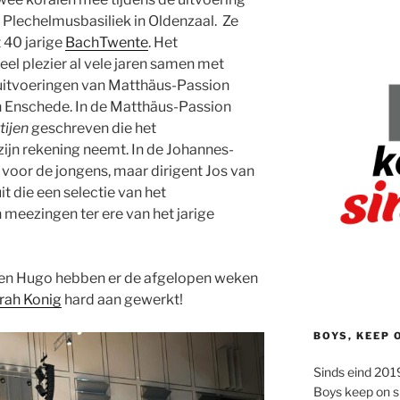
 Plechelmusbasiliek in Oldenzaal. Ze
 40 jarige
BachTwente
. Het
el plezier al vele jaren samen met
t uitvoeringen van Matthäus-Passion
n Enschede. In de Matthäus-Passion
tijen
geschreven die het
ijn rekening neemt. In de Johannes-
j voor de jongens, maar dirigent Jos van
t die een selectie van het
eezingen ter ere van het jarige
ott en Hugo hebben er de afgelopen weken
rah Konig
hard aan gewerkt!
BOYS, KEEP 
Sinds eind 2019
Boys keep on s