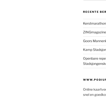
RECENTE BE
Kerstmaratho
ZINGmagazine
Goors Mannen
Kamp Stadsjo
Openbare repet
Stadsjongensk
WWW.PODIUM
Online kaartve
snel en goedko