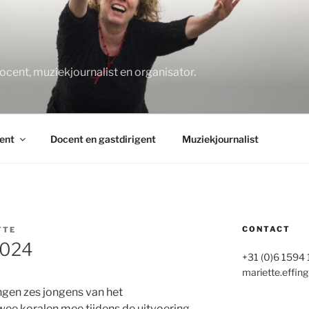
O
docent, muziekjournalist en organisator.
ent
Docent en gastdirigent
Muziekjournalist
CONTACT
TTE
2024
+31 (0)6 1594
mariette.effing
gen zes jongens van het
wee koralen mee tijdens de uitvoering