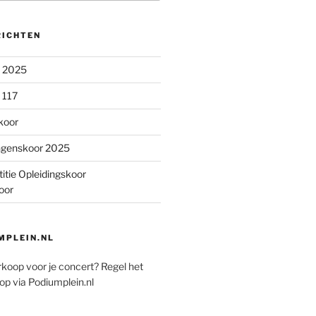
RICHTEN
n 2025
 117
koor
ngenskoor 2025
itie Opleidingskoor
oor
PLEIN.NL
rkoop voor je concert? Regel het
op via Podiumplein.nl