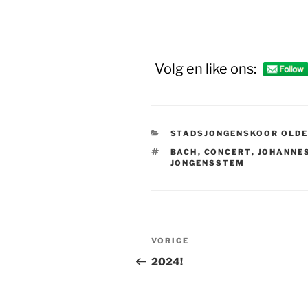
Volg en like ons:
CATEGORIEËN
STADSJONGENSKOOR OLD
TAGS
BACH
,
CONCERT
,
JOHANNE
JONGENSSTEM
Bericht
Vorig
VORIGE
navigatie
bericht
2024!