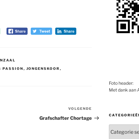
ENZAAL
S PASSION
,
JONGENSKOOR
,
Foto header:
Met dank aan 
VOLGENDE
Volgend
CATEGORIEË
bericht
Grafschafter Chortage
Categorieën