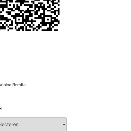
Annina Romita
N