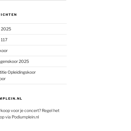
RICHTEN
n 2025
 117
koor
ngenskoor 2025
itie Opleidingskoor
oor
PLEIN.NL
rkoop voor je concert? Regel het
op via Podiumplein.nl