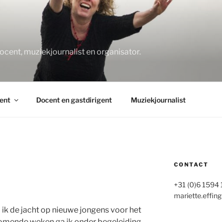
O
docent, muziekjournalist en organisator.
ent
Docent en gastdirigent
Muziekjournalist
CONTACT
+31 (0)6 1594
mariette.effing
 ik de jacht op nieuwe jongens voor het
mende weken ga ik onder begeleiding