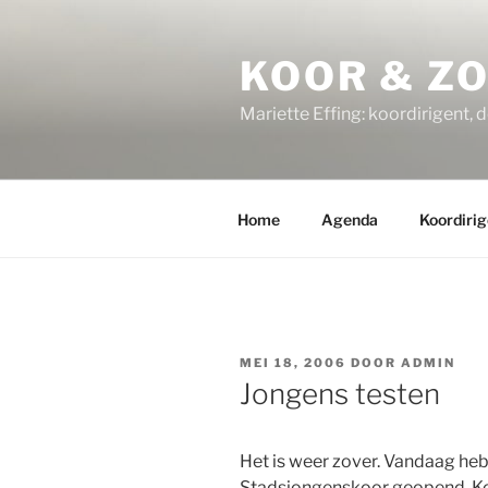
Ga
naar
KOOR & Z
de
inhoud
Mariette Effing: koordirigent, 
Home
Agenda
Koordirig
GEPLAATST
MEI 18, 2006
DOOR
ADMIN
OP
Jongens testen
Het is weer zover. Vandaag heb
Stadsjongenskoor geopend. Ko