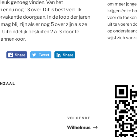
et leuk genoeg vinden. Van het
om meer jongen
r nu nog 13 over. Dit is best veel. Ik
krijgen én te 
ervakantie doorgaan. In de loop der jaren
voor de toekom
uit te voeren d
mag blij zijn als er nog 5 over zijn als ze
op onderstaand
 Uiteindelijk besluiten 2 á 3 door te
wijst zich vanze
mannenkoor.
ENZAAL
VOLGENDE
Volgend
bericht
Wilhelmus