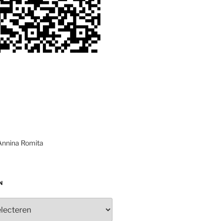
Annina Romita
N