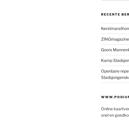
RECENTE BE
Kerstmaratho
ZINGmagazine
Goors Mannen
Kamp Stadsjo
Openbare repet
Stadsjongensk
WWW.PODIUM
Online kaartve
snel en goedko