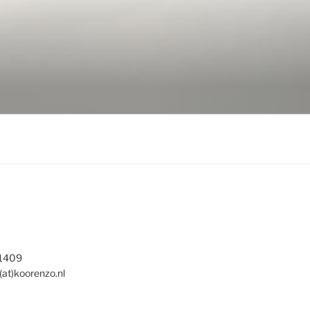
 1409
(at)koorenzo.nl