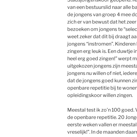
van een bestuurslid naar alle 
de jongens van groep 4 mee do
zich er van bewust dat het zee
bezoeken om jongens te “selecte
weet zeker dat dit bij draagt aa
jongens “instromen”. Kinderen 
zingen erg leuk is. Een duwtje in
heel erg goed zingen!” werpt m
uitgekozen jongens zijn meestal
jongens nu willen of niet, iede
dat de jongens goed kunnen z
openbare repetitie bij te wonen.
opleidingskoor willen zingen.
Meestal test ik zo’n 100 goed
de openbare repetitie. 20 Jonge
eerste weken vallen er meestal g
vreselijk!”. In de maanden daa