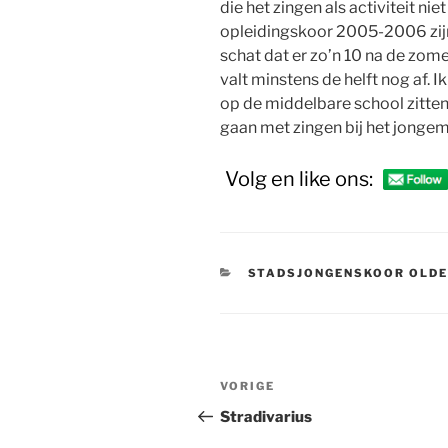
die het zingen als activiteit ni
opleidingskoor 2005-2006 zijn e
schat dat er zo’n 10 na de zom
valt minstens de helft nog af. Ik 
op de middelbare school zitten.
gaan met zingen bij het jonge
Volg en like ons:
CATEGORIEËN
STADSJONGENSKOOR OLD
Bericht
Vorig
VORIGE
navigatie
bericht
Stradivarius