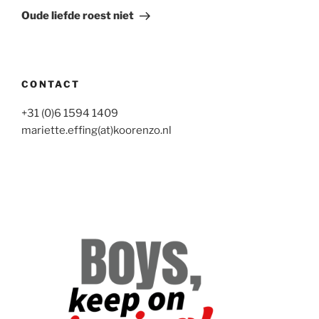
bericht
Oude liefde roest niet
CONTACT
+31 (0)6 1594 1409
mariette.effing(at)koorenzo.nl