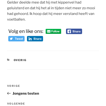
Gelder deelde mee dat hij met kippenvel had
geluisterd en dat hij het al in tijden niet meer zo mooi
had gehoord. Ik hoop dat hij meer verstand heeft van
voetballen.
Volg en like ons:
CATEGORIEËN
OVERIG
Bericht
Vorig
VORIGE
navigatie
bericht
Jongens testen
Volgend
VOLGENDE