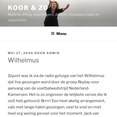
Ga
KOOR & ZO
naar
Mariette Effing: koordirigent, docent, muziekjournalist en
de
organisator.
inhoud
Menu
GEPLAATST
MEI 27, 2006
DOOR
ADMIN
OP
Wilhelmus
Zojuist was ik via de radio getuige van het Wilhelmus
dat live gezongen werd door de groep Replay voor
aanvang van de voetbalwedstrijd Nederland-
Kameroen. Het is zo ongeveer de lelijkste versie die ik
ooit heb gehoord. Brrrr! Een heel akelig arrangement,
vals met lange halen gezongen, veel te snel en met
heel erg weinig gevoel voor het moment. Jack van