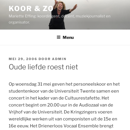
Ga
KOOR & ZO
naar
Mariette Effing: koordirigent, docent, muziekjournalist en
de
organisator.
inhoud
Menu
GEPLAATST
MEI 29, 2006
DOOR
ADMIN
OP
Oude liefde roest niet
Op woensdag 31 mei geven het personeelskoor en het
studentenkoor van de Universiteit Twente samen een
concert in het kader van de Cultuurestafette. Het
concert begint om 20.00 uur in de Audiozaal van de
Vrijhof van de Universiteit. De Kringzingers voeren
wereldlijke werken uit van componisten uit de 15e en
16e eeuw. Het Drienerloos Vocaal Ensemble brengt