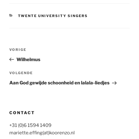
CATEGORIEËN
TWENTE UNIVERSITY SINGERS
Bericht
Vorig
VORIGE
navigatie
bericht
Wilhelmus
Volgend
VOLGENDE
bericht
Aan God gewijde schoonheid en lalala-liedjes
CONTACT
+31 (0)6 1594 1409
mariette.effing(at)koorenzo.nl