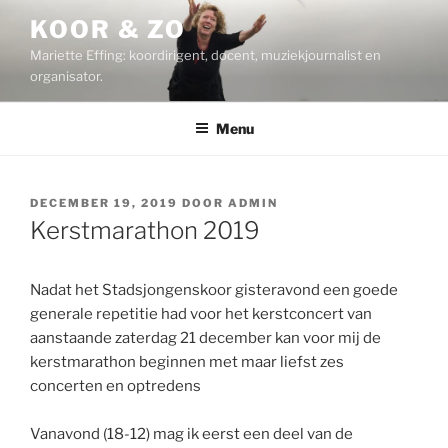
Ga
KOOR & ZO
naar
Mariette Effing: koordirigent, docent, muziekjournalist en
de
organisator.
inhoud
Menu
GEPLAATST
DECEMBER 19, 2019
DOOR
ADMIN
OP
Kerstmarathon 2019
Nadat het Stadsjongenskoor gisteravond een goede
generale repetitie had voor het kerstconcert van
aanstaande zaterdag 21 december kan voor mij de
kerstmarathon beginnen met maar liefst zes
concerten en optredens
Vanavond (18-12) mag ik eerst een deel van de