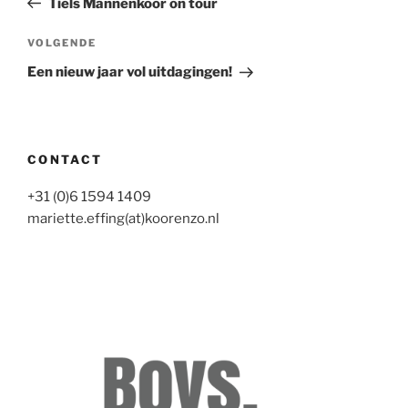
Tiels Mannenkoor on tour
Volgend
VOLGENDE
bericht
Een nieuw jaar vol uitdagingen!
CONTACT
+31 (0)6 1594 1409
mariette.effing(at)koorenzo.nl