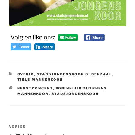
Volg en like ons:
CATEGORIEËN
OVERIG
,
STADSJONGENSKOOR OLDENZAAL
,
TIELS MANNENKOOR
TAGS
KERSTCONCERT
,
KONINKLIJK ZUTPHENS
MANNENKOOR
,
STADSJONGENSKOOR
Bericht
Vorig
VORIGE
navigatie
bericht