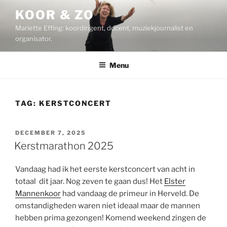
Ga
KOOR & ZO
naar
Mariette Effing: koordirigent, docent, muziekjournalist en
de
organisator.
inhoud
Menu
TAG:
KERSTCONCERT
GEPLAATST
DECEMBER 7, 2025
OP
Kerstmarathon 2025
Vandaag had ik het eerste kerstconcert van acht in
totaal dit jaar. Nog zeven te gaan dus! Het
Elster
Mannenkoor
had vandaag de primeur in Herveld. De
omstandigheden waren niet ideaal maar de mannen
hebben prima gezongen! Komend weekend zingen de