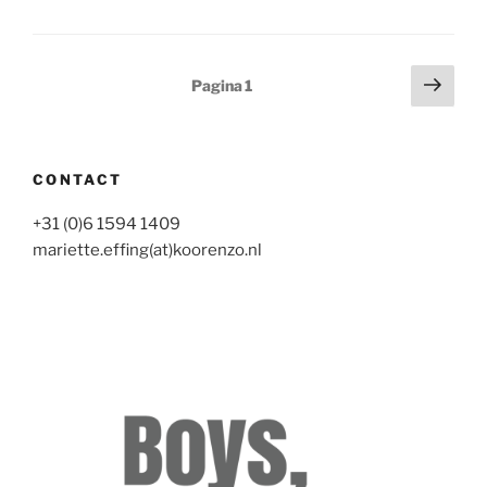
Berichten
Volg
Pagina
1
pagi
paginering
CONTACT
+31 (0)6 1594 1409
mariette.effing(at)koorenzo.nl