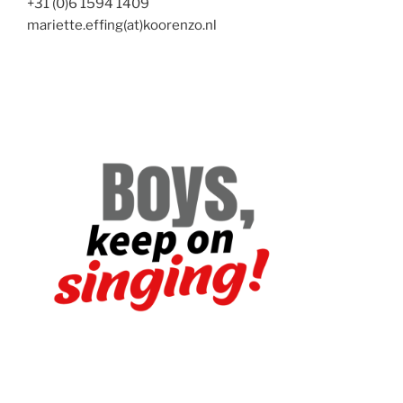
+31 (0)6 1594 1409
mariette.effing(at)koorenzo.nl