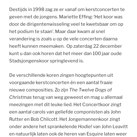
Destijds in 1998 zag ze er vanaf om kerstconcerten te
geven met de jongens. Mariette Effing: ‘Het koor was
door de dirigentenwisseling veel te kwetsbaar om op
het podium te staan’. Maar daar kwam al snel
verandering is zoals u op de vele concerten daarna
heeft kunnen meemaken. Op zaterdag 22 december
kunt u dan ook horen dat het meer dan 100 jaar oude
Stadsjongenskoor springlevend is.
De verschillende koren zingen hoogtepunten uit
voorgaande kerstconcerten én een aantal fraaie
nieuwe composities. Zo zijn
The Twelve Dogs of
Christmas
terug van weg geweest en mag u allemaal
meezingen met dit leuke lied. Het Concertkoor zingt
een aantal carols van geliefde componisten als John
Rutter en Bob Chilcott. Het Jongemannenkoor zingt
onder andere het sprankelende
Hodie!
van John Leavitt
en natuurlijk laten ook de heren van Esquire laten weer