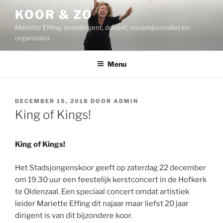
Ga
KOOR & ZO
naar
Mariette Effing: koordirigent, docent, muziekjournalist en
de
organisator.
inhoud
Menu
GEPLAATST
DECEMBER 15, 2018
DOOR
ADMIN
OP
King of Kings!
King of Kings!
​Het Stadsjongenskoor geeft op zaterdag 22 december
om 19.30 uur een feestelijk kerstconcert in de Hofkerk
te Oldenzaal. Een speciaal concert omdat artistiek
leider Mariette Effing dit najaar maar liefst 20 jaar
dirigent is van dit bijzondere koor.