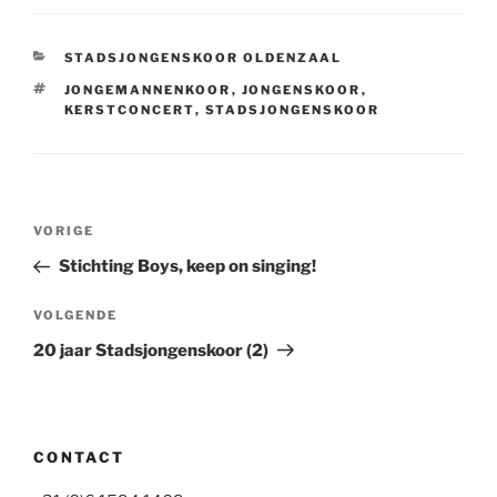
CATEGORIEËN
STADSJONGENSKOOR OLDENZAAL
TAGS
JONGEMANNENKOOR
,
JONGENSKOOR
,
KERSTCONCERT
,
STADSJONGENSKOOR
Bericht
Vorig
VORIGE
navigatie
bericht
Stichting Boys, keep on singing!
Volgend
VOLGENDE
bericht
20 jaar Stadsjongenskoor (2)
CONTACT