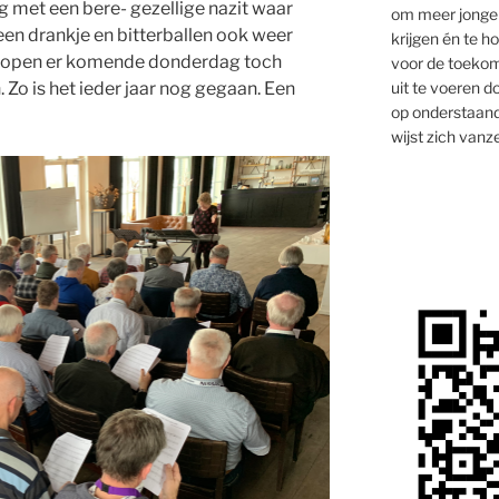
 met een bere- gezellige nazit waar
om meer jongen
een drankje en bitterballen ook weer
krijgen én te 
 lopen er komende donderdag toch
voor de toekom
uit te voeren d
 Zo is het ieder jaar nog gegaan. Een
op onderstaand
wijst zich vanze