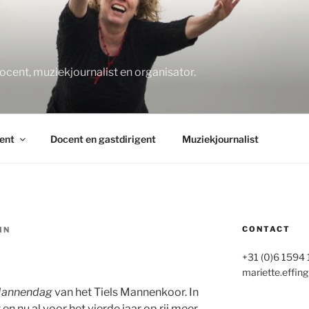
O
docent, muziekjournalist en organisator.
ent
Docent en gastdirigent
Muziekjournalist
CONTACT
IN
+31 (0)6 1594
mariette.effing
annendag
van het Tiels Mannenkoor. In
n nu al voor het vierde jaar op rij meer