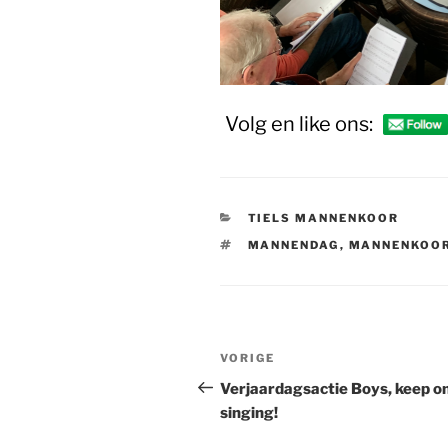
Volg en like ons:
CATEGORIEËN
TIELS MANNENKOOR
TAGS
MANNENDAG
,
MANNENKOO
Bericht
Vorig
VORIGE
navigatie
bericht
Verjaardagsactie Boys, keep o
singing!