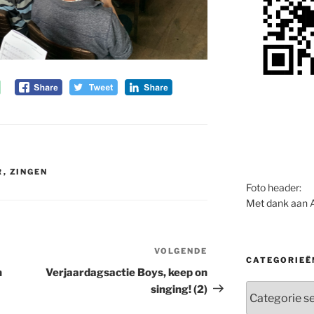
R
,
ZINGEN
Foto header:
Met dank aan 
VOLGENDE
Volgend
CATEGORIEË
bericht
n
Verjaardagsactie Boys, keep on
Categorieën
singing! (2)