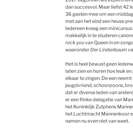
dan succesvol. Maar liefst 42
36 gasten mee om een middag l
met aan het eind een heuse pres
Iedereen kreeg een minicursus 
makkelijk in te studeren can
rock you
van Queen in
e
n zonge
waaronder
Der Lindenbaum
va
Het is heel bewust geen leden
laten zien en horen hoe leuk e
elkaar te zingen. De een neemt
jeugdvriend, schoonzoons, broe
dat er diverse leden van ande
er een flinke delegatie van Ma
het Koninklijk Zutphens Mann
het Luchtmacht Mannenkoor e
namen nu even niet van weet.