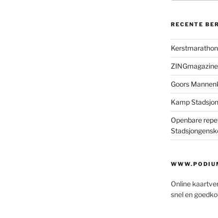
RECENTE BE
Kerstmaratho
ZINGmagazine
Goors Mannen
Kamp Stadsjo
Openbare repet
Stadsjongensk
WWW.PODIUM
Online kaartve
snel en goedko