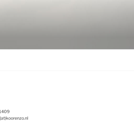
 1409
(at)koorenzo.nl