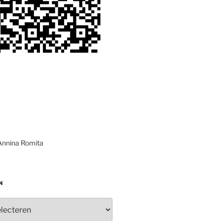
Annina Romita
N