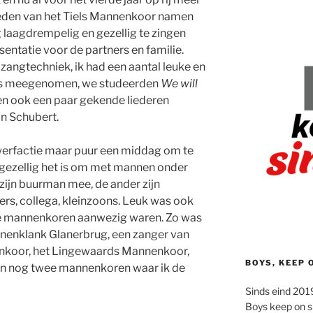
 leden van het Tiels Mannenkoor namen
aagdrempelig en gezellig te zingen
entatie voor de partners en familie.
zangtechniek, ik had een aantal leuke en
ons meegenomen, we studeerden
We will
n ook een paar gekende liederen
n Schubert.
werfactie maar puur een middag om te
n gezellig het is om met mannen onder
 zijn buurman mee, de ander zijn
rs, collega, kleinzoons. Leuk was ook
re mannenkoren aanwezig waren. Zo was
nnenklank Glanerbrug, een zanger van
enkoor, het Lingewaards Mannenkoor,
BOYS, KEEP 
n nog twee mannenkoren waar ik de
Sinds eind 2019
Boys keep on s