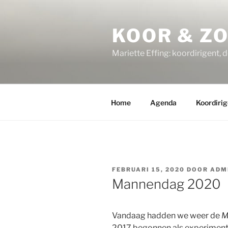
Ga
naar
KOOR & Z
de
inhoud
Mariette Effing: koordirigent, 
Home
Agenda
Koordirig
GEPLAATST
FEBRUARI 15, 2020
DOOR
ADM
OP
Mannendag 2020
Vandaag hadden we weer de
M
2017 begonnen als experiment e