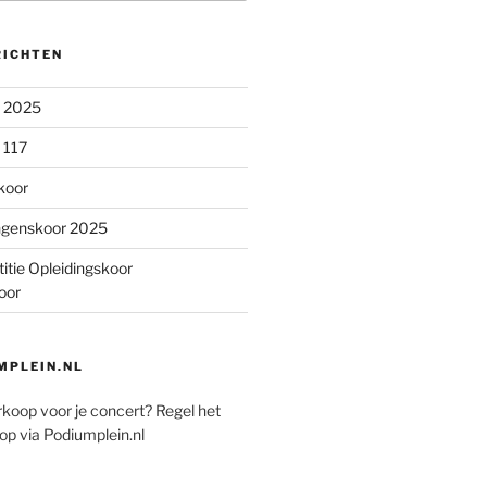
RICHTEN
n 2025
 117
koor
ngenskoor 2025
itie Opleidingskoor
oor
PLEIN.NL
rkoop voor je concert? Regel het
op via Podiumplein.nl