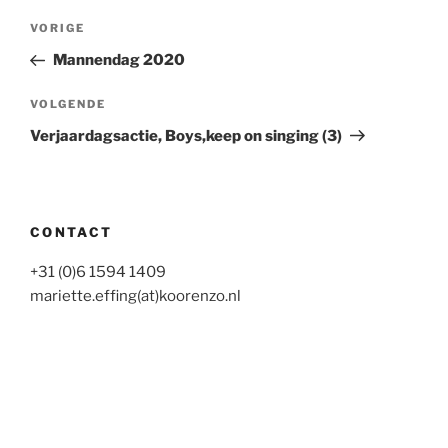
Bericht
Vorig
VORIGE
navigatie
bericht
Mannendag 2020
Volgend
VOLGENDE
bericht
Verjaardagsactie, Boys,keep on singing (3)
CONTACT
+31 (0)6 1594 1409
mariette.effing(at)koorenzo.nl