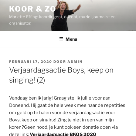
Ga
KOOR & ZO
naar
Mariette Effing: koordirigent, docent, muziekjournalist en
de
organisator.
inhoud
Menu
GEPLAATST
FEBRUARI 17, 2020
DOOR
ADMIN
OP
Verjaardagsactie Boys, keep on
singing! (2)
Vandaag ben ik jarig! Graag stel ik jullie voor aan
Doneend. Hij gaat de hele week mee naar de repetities
om geld op te halen voor de verjaardagsactie voor
Boys, keep on singing! Zing je niet in een van mijn
koren?Geen nood, je kunt ook een donatie doen via
deze link:
Verjaardagsactie BKOS 2020