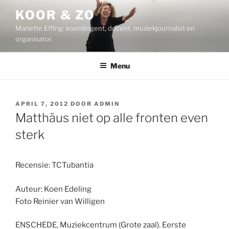
Ga
KOOR & ZO
naar
Mariette Effing: koordirigent, docent, muziekjournalist en
de
organisator.
inhoud
Menu
GEPLAATST
APRIL 7, 2012
DOOR
ADMIN
OP
Matthäus niet op alle fronten even
sterk
Recensie: TCTubantia
Auteur: Koen Edeling
Foto Reinier van Willigen
ENSCHEDE, Muziekcentrum (Grote zaal). Eerste