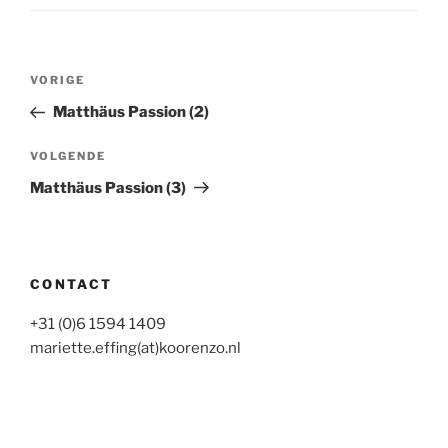
Bericht
Vorig
VORIGE
navigatie
bericht
Matthäus Passion (2)
Volgend
VOLGENDE
bericht
Matthäus Passion (3)
CONTACT
+31 (0)6 1594 1409
mariette.effing(at)koorenzo.nl