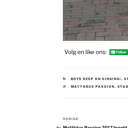
Volg en like ons:
CATEGORIEËN
BOYS KEEP ON SINGING!
,
S
TAGS
MATTHÄUS PASSION
,
STA
Bericht
Vorig
VORIGE
navigatie
bericht
Matthäus Passion 2017 breekt