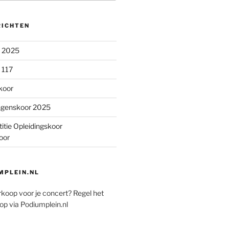
RICHTEN
n 2025
 117
koor
ngenskoor 2025
itie Opleidingskoor
oor
PLEIN.NL
rkoop voor je concert? Regel het
op via Podiumplein.nl