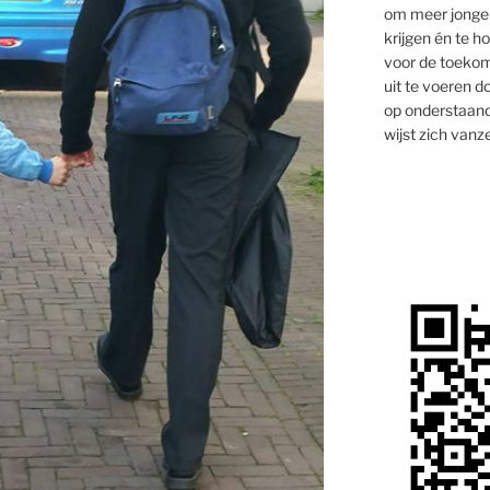
om meer jongen
krijgen én te 
voor de toekom
uit te voeren d
op onderstaand
wijst zich vanze