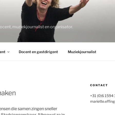
O
docent, muziekjournalist en organisator.
ent
Docent en gastdirigent
Muziekjournalist
CONTACT
maken
+31 (0)6 1594
mariette.effing
nsen die samen zingen sneller
et Stadsjongenskoor. Alhoewel ze in