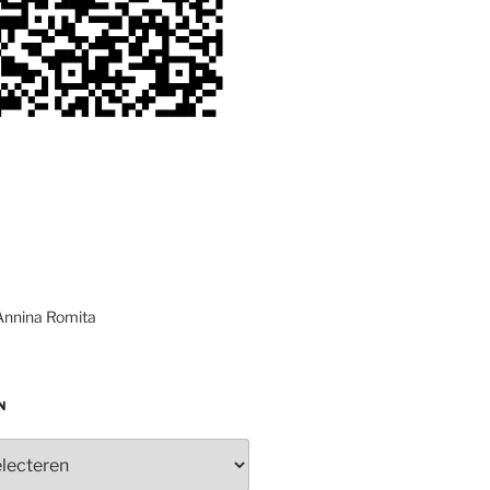
Annina Romita
N