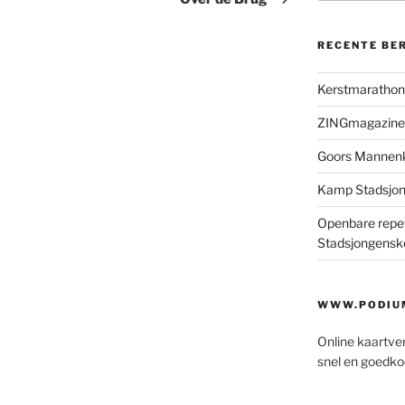
RECENTE BE
Kerstmaratho
ZINGmagazine
Goors Mannen
Kamp Stadsjo
Openbare repet
Stadsjongensk
WWW.PODIUM
Online kaartve
snel en goedko