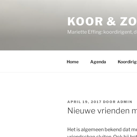
Ga
naar
KOOR & Z
de
inhoud
Mariette Effing: koordirigent, 
Home
Agenda
Koordirig
GEPLAATST
APRIL 19, 2017
DOOR
ADMIN
OP
Nieuwe vrienden 
Het is algemeen bekend dat me
vriendschap sluiten. Ook bij h