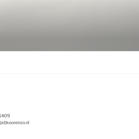
 1409
(at)koorenzo.nl