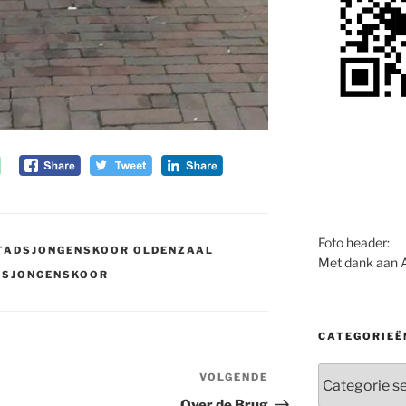
Foto header:
TADSJONGENSKOOR OLDENZAAL
Met dank aan 
DSJONGENSKOOR
CATEGORIEË
Categorieën
VOLGENDE
Volgend
bericht
Over de Brug