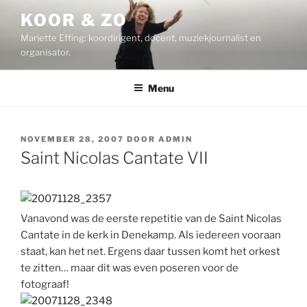
Ga
KOOR & ZO
naar
Mariette Effing: koordirigent, docent, muziekjournalist en
de
organisator.
inhoud
Menu
GEPLAATST
NOVEMBER 28, 2007
DOOR
ADMIN
OP
Saint Nicolas Cantate VII
Vanavond was de eerste repetitie van de Saint Nicolas
Cantate in de kerk in Denekamp. Als iedereen vooraan
staat, kan het net. Ergens daar tussen komt het orkest
te zitten… maar dit was even poseren voor de
fotograaf!