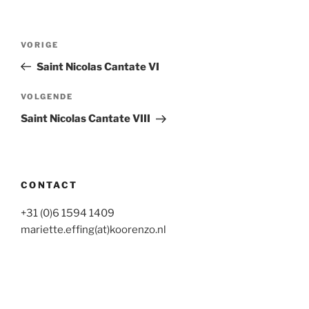
Bericht
Vorig
VORIGE
navigatie
bericht
Saint Nicolas Cantate VI
Volgend
VOLGENDE
bericht
Saint Nicolas Cantate VIII
CONTACT
+31 (0)6 1594 1409
mariette.effing(at)koorenzo.nl