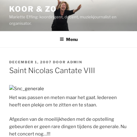
Ga
KOOR & ZO
naar
Mariette Effing: koordirigent, docent, muziekjournalist en
de
organisator.
inhoud
Menu
GEPLAATST
DECEMBER 1, 2007
DOOR
ADMIN
OP
Saint Nicolas Cantate VIII
Het was passen en meten maar het gaat. Iedereen
heeft een plekje om te zitten en te staan.
Afgezien van de moeilijkheden met de opstelling
gebeurden er geen rare dingen tijdens de generale. Nu
het concert nog…!!!