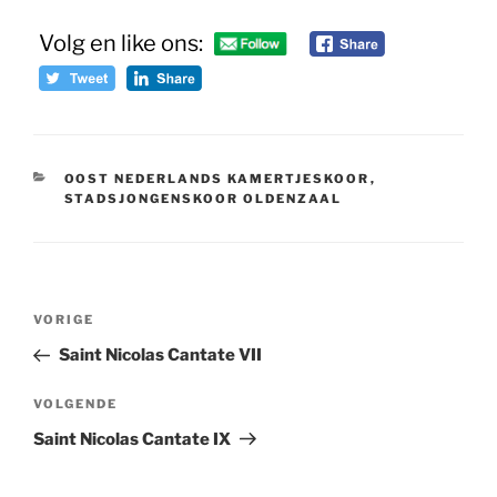
Volg en like ons:
CATEGORIEËN
OOST NEDERLANDS KAMERTJESKOOR
,
STADSJONGENSKOOR OLDENZAAL
Bericht
Vorig
VORIGE
navigatie
bericht
Saint Nicolas Cantate VII
Volgend
VOLGENDE
bericht
Saint Nicolas Cantate IX