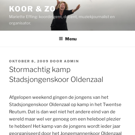
Ga
KOOR & ZO
naar
Mariette Effing: koordirigent, docent, muziekjournalist en
de
organisator.
inhoud
Menu
GEPLAATST
OKTOBER 8, 2009
DOOR
ADMIN
OP
Stormachtig kamp
Stadsjongenskoor Oldenzaal
Afgelopen weekend gingen de jongens van het
Stadsjongenskoor Oldenzaal op kamp in het Twentse
Reutum. Dat is dan wel niet het andere eind van de
wereld maar wel ver genoeg om een heleboel plezier
te hebben! Het kamp van de jongens wordt ieder jaar
georganiseerd door het Jongemannenkoor Oldenzaal