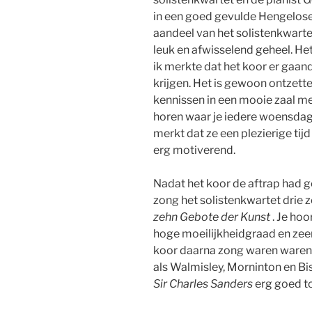
in een goed gevulde Hengelos
aandeel van het solistenkwart
leuk en afwisselend geheel. He
ik merkte dat het koor er gaan
krijgen. Het is gewoon ontzette
kennissen in een mooie zaal me
horen waar je iedere woensdag
merkt dat ze een plezierige tij
erg motiverend.
Nadat het koor de aftrap had 
zong het solistenkwartet drie 
zehn Gebote der Kunst
. Je ho
hoge moeilijkheidgraad en zeer
koor daarna zong waren ware
als Walmisley, Morninton en Bi
Sir Charles Sanders
erg goed to