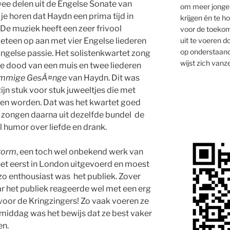
e delen uit de Engelse Sonate van
om meer jongen
je horen dat Haydn een prima tijd in
krijgen én te 
e muziek heeft een zeer frivool
voor de toekom
uit te voeren d
meteen op aan met vier Engelse liederen
op onderstaand
Engelse passie. Het solistenkwartet zong
wijst zich vanze
e dood van een muis en twee liederen
immige GesÃ¤nge
van Haydn. Dit was
ijn stuk voor stuk juweeltjes die met
en worden. Dat was het kwartet goed
 zongen daarna uit dezelfde bundel de
l humor over liefde en drank.
torm
, een toch wel onbekend werk van
het eerst in London uitgevoerd en moest
o enthousiast was het publiek. Zover
 het publiek reageerde wel met een erg
oor de Kringzingers! Zo vaak voeren ze
middag was het bewijs dat ze best vaker
en.