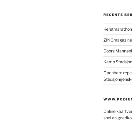
RECENTE BE
Kerstmaratho
ZINGmagazine
Goors Mannen
Kamp Stadsjo
Openbare repet
Stadsjongensk
WWW.PODIUM
Online kaartve
snel en goedko