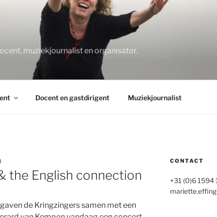
O
docent, muziekjournalist en organisator.
ent
Docent en gastdirigent
Muziekjournalist
CONTACT
N
& the English connection
+31 (0)6 1594
mariette.effing
 gaven de Kringzingers samen met een
 Gerard van Kempen vandaag een concert