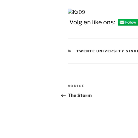
Volg en like ons:
CATEGORIEËN
TWENTE UNIVERSITY SING
Bericht
Vorig
VORIGE
navigatie
bericht
The Storm