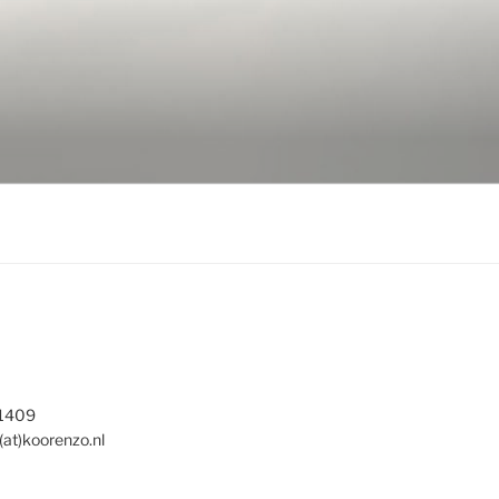
 1409
(at)koorenzo.nl