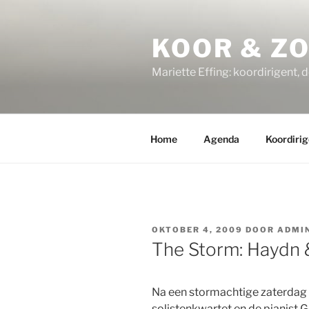
Ga
naar
KOOR & Z
de
inhoud
Mariette Effing: koordirigent, 
Home
Agenda
Koordirig
GEPLAATST
OKTOBER 4, 2009
DOOR
ADMI
OP
The Storm: Haydn 
Na een stormachtige zaterdag
solistenkwartet en de pianist