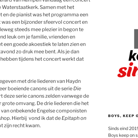
e Waterstaatkerk. Samen met het
et en de pianist was het programma een
t was een bijzonder sfeervol concert en
deweg steeds mee plezier in begon te
nd leuk om je familie, vrienden en
t een goede akoestiek te laten zien en
avond zo druk mee bent. Als je dan
d hebben tijdens het concert werkt dat
gegeven met drie liederen van Haydn
zeer boeiende canons uit de serie
Die
ort deze serie canons zelden vanwege de
 grote omvang. De drie liederen die het
n van onbekende Engelse componisten
BOYS, KEEP 
shop. Hierbij vond ik dat de
Epitaph on
t zijn recht kwam.
Sinds eind 2019
Boys keep on s