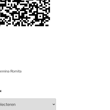
Annina Romita
N