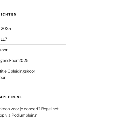
RICHTEN
n 2025
 117
koor
ngenskoor 2025
itie Opleidingskoor
oor
PLEIN.NL
rkoop voor je concert? Regel het
op via Podiumplein.nl