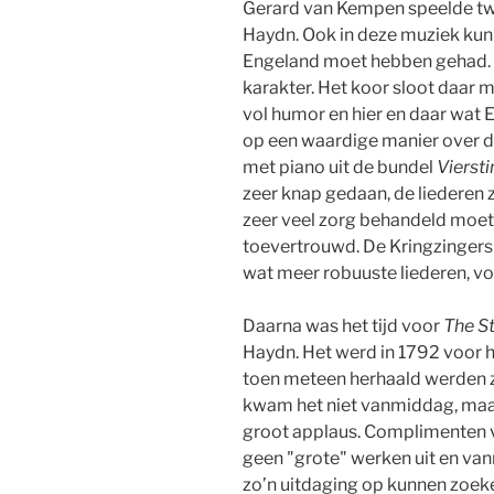
Gerard van Kempen speelde twe
Haydn. Ook in deze muziek kun 
Engeland moet hebben gehad. D
karakter. Het koor sloot daar 
vol humor en hier en daar wat 
op een waardige manier over d
met piano uit de bundel
Vierst
zeer knap gedaan, de liederen z
zeer veel zorg behandeld moet
toevertrouwd. De Kringzingers
wat meer robuuste liederen, vo
Daarna was het tijd voor
The S
Haydn. Het werd in 1792 voor 
toen meteen herhaald werden z
kwam het niet vanmiddag, maar
groot applaus. Complimenten v
geen "grote" werken uit en van
zo’n uitdaging op kunnen zoek