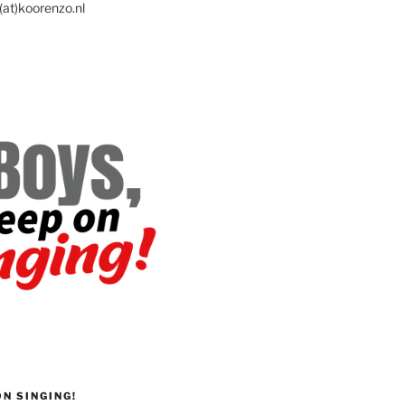
(at)koorenzo.nl
ON SINGING!