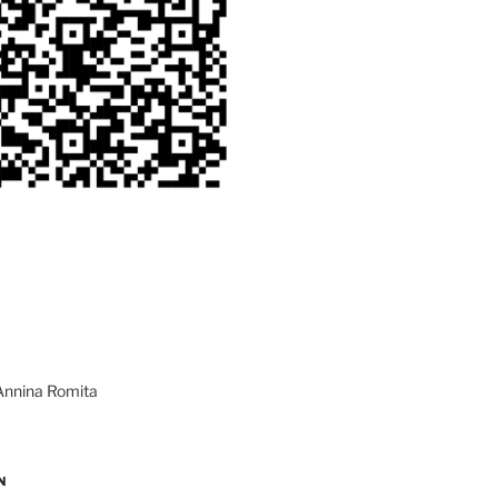
Annina Romita
N