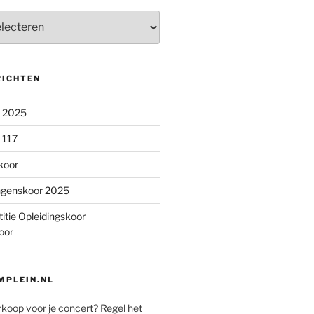
RICHTEN
n 2025
 117
koor
ngenskoor 2025
itie Opleidingskoor
oor
PLEIN.NL
rkoop voor je concert? Regel het