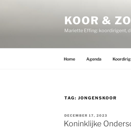
Ga
naar
KOOR & Z
de
inhoud
Mariette Effing: koordirigent, 
Home
Agenda
Koordirig
TAG:
JONGENSKOOR
GEPLAATST
DECEMBER 17, 2023
OP
Koninklijke Onders