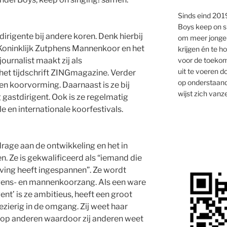
Sinds eind 2019
Boys keep on s
irigente bij andere koren. Denk hierbij
om meer jongen
 Koninklijk Zutphens Mannenkoor en het
krijgen én te 
voor de toekom
ournalist maakt zij als
uit te voeren d
 het tijdschrift ZINGmagazine. Verder
op onderstaand
n koorvorming. Daarnaast is ze bij
wijst zich vanze
 gastdirigent. Ook is ze regelmatig
ale en internationale koorfestivals.
jdrage aan de ontwikkeling en het in
 Ze is gekwalificeerd als “iemand die
eving heeft ingespannen”. Ze wordt
ongens- en mannenkoorzang. Als een ware
nt’ is ze ambitieus, heeft een groot
zierig in de omgang. Zij weet haar
op anderen waardoor zij anderen weet