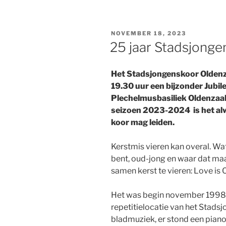
GEPLAATST
NOVEMBER 18, 2023
OP
25 jaar Stadsjonge
Het Stadsjongenskoor Oldenz
19.30 uur een bijzonder Jubil
Plechelmusbasiliek Oldenzaal.
seizoen 2023-2024 is het alwe
koor mag leiden.
Kerstmis vieren kan overal. Wa
bent, oud-jong en waar dat maak
samen kerst te vieren: Love is 
Het was begin november 1998 t
repetitielocatie van het Stads
bladmuziek, er stond een piano