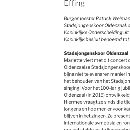
Effing
Burgemeester Patrick Welman r
Stadsjongenskoor Oldenzaal, 
Koninklijke Onderscheiding uit 
Koninklijk besluit benoemd tot
Stadsjongenskoor Oldenzaal
Mariette viert met dit concert d
Oldenzaalse Stadsjongenskoor i
bijna niet te evenaren manier 
het behouden van het Stadsjon
singing! Voor het 100-jarig ju
Oldenzaal (in 2015) ontwikkelde
Hiermee vraagt ze sinds die ti
jongens en hoe men er voor ka
blijven in het zingen. Ze present
internationale symposia en ron
project stelde ze de liederenb