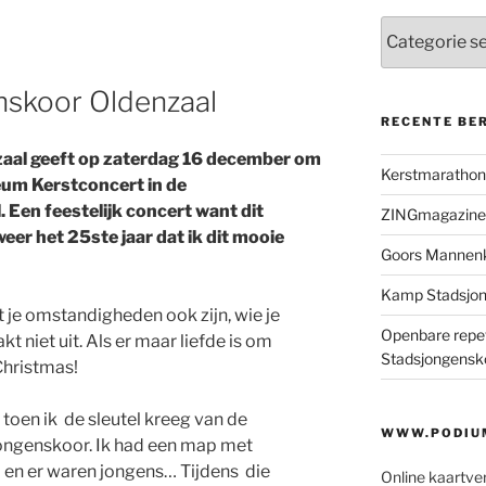
Categorieën
nskoor Oldenzaal
RECENTE BE
aal geeft op zaterdag 16 december om
Kerstmaratho
eum Kerstconcert in de
 Een feestelijk concert want dit
ZINGmagazine
er het 25ste jaar dat ik dit mooie
Goors Mannen
Kamp Stadsjo
t je omstandigheden ook zijn, wie je
Openbare repet
t niet uit. Als er maar liefde is om
Stadsjongensk
Christmas!
oen ik de sleutel kreeg van de
WWW.PODIUM
jongenskoor. Ik had een map met
 en er waren jongens… Tijdens die
Online kaartve