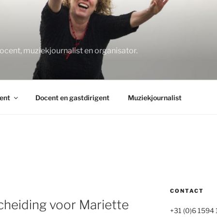
O
docent, muziekjournalist en organisator.
ent
Docent en gastdirigent
Muziekjournalist
CONTACT
cheiding voor Mariette
+31 (0)6 1594