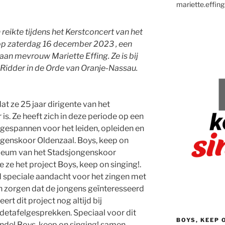
mariette.effing
eikte tijdens het Kerstconcert van het
op zaterdag 16 december 2023 , een
aan mevrouw Mariette Effing. Ze is bij
 Ridder in de Orde van Oranje-Nassau.
at ze 25 jaar dirigente van het
s. Ze heeft zich in deze periode op een
ingespannen voor het leiden, opleiden en
genskoor Oldenzaal. Boys, keep on
bileum van het Stadsjongenskoor
 ze het project Boys, keep on singing!.
jd speciale aandacht voor het zingen met
n zorgen dat de jongens geïnteresseerd
eert dit project nog altijd bij
detafelgesprekken. Speciaal voor dit
BOYS, KEEP 
undel Boys, keep on singing! samen.