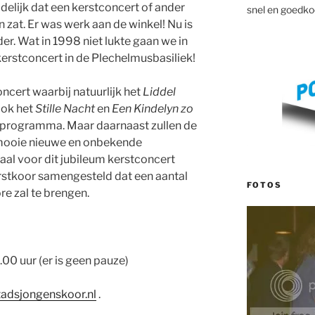
idelijk dat een kerstconcert of ander
snel en goedko
n zat. Er was werk aan de winkel! Nu is
der. Wat in 1998 niet lukte gaan we in
erstconcert in de Plechelmusbasiliek!
ncert waarbij natuurlijk het
Liddel
ook het
Stille Nacht
en
Een Kindelyn zo
t programma. Maar daarnaast zullen de
 mooie nieuwe en onbekende
aal voor dit jubileum kerstconcert
stkoor samengesteld dat een aantal
FOTOS
re zal te brengen.
00 uur (er is geen pauze)
tadsjongenskoor.nl
.