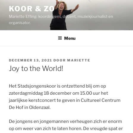
Ga
KOOR & ZO
naar
Mariette Effing: koordirigent, docent, muziekjournalist en
de
organisator.
inhoud
Menu
GEPLAATST
DECEMBER 13, 2021
DOOR
MARIETTE
OP
Joy to the World!
Het Stadsjongenskoor is ontzettend blij om op
zaterdagmiddag 18 december om 15.00 uur het
jaarlijkse kerstconcert te geven in Cultureel Centrum
De Hof in Oldenzaal.
De jongens en jongemannen verheugen zich er enorm
op om weer van zich te laten horen. De vreugde spat er