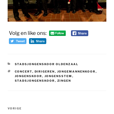
Volg en like ons:
CATEGORIEËN
STADSJONGENSKOOR OLDENZAAL
TAGS
CONCERT
,
DIRIGEREN
,
JONGEMANNENKOOR
,
JONGENSKOOR
,
JONGENSSTEM
,
STADSJONGENSKOOR
,
ZINGEN
Bericht
Vorig
VORIGE
navigatie