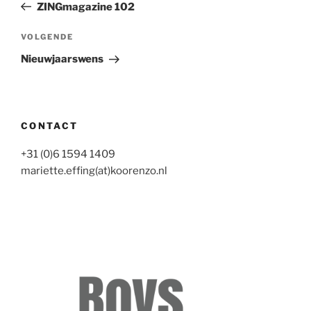
bericht
ZINGmagazine 102
Volgend
VOLGENDE
bericht
Nieuwjaarswens
CONTACT
+31 (0)6 1594 1409
mariette.effing(at)koorenzo.nl