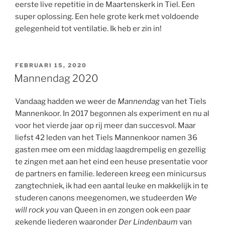
eerste live repetitie in de Maartenskerk in Tiel. Een
super oplossing. Een hele grote kerk met voldoende
gelegenheid tot ventilatie. Ik heb er zin in!
GEPLAATST
FEBRUARI 15, 2020
OP
Mannendag 2020
Vandaag hadden we weer de
Mannendag
van het Tiels
Mannenkoor. In 2017 begonnen als experiment en nu al
voor het vierde jaar op rij meer dan succesvol. Maar
liefst 42 leden van het Tiels Mannenkoor namen 36
gasten mee om een middag laagdrempelig en gezellig
te zingen met aan het eind een heuse presentatie voor
de partners en familie. Iedereen kreeg een minicursus
zangtechniek, ik had een aantal leuke en makkelijk in te
studeren canons meegenomen, we studeerden
We
will rock you
van Queen in
e
n zongen ook een paar
gekende liederen waaronder
Der Lindenbaum
van