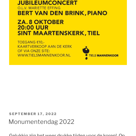
GEPLAATST
SEPTEMBER 17, 2022
OP
Monumentendag 2022
Gelukkig zijn het weer drukke tijden voor de koren! Op