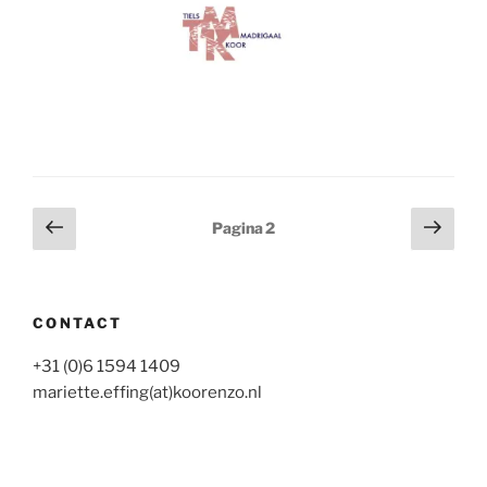
Berichten
Vorige
Volg
Pagina
2
pagina
pagi
paginering
CONTACT
+31 (0)6 1594 1409
mariette.effing(at)koorenzo.nl