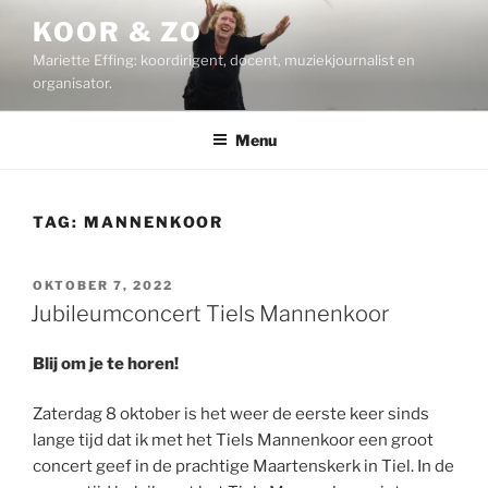
Ga
KOOR & ZO
naar
Mariette Effing: koordirigent, docent, muziekjournalist en
de
organisator.
inhoud
Menu
TAG:
MANNENKOOR
GEPLAATST
OKTOBER 7, 2022
OP
Jubileumconcert Tiels Mannenkoor
Blij om je te horen!
Zaterdag 8 oktober is het weer de eerste keer sinds
lange tijd dat ik met het Tiels Mannenkoor een groot
concert geef in de prachtige Maartenskerk in Tiel. In de