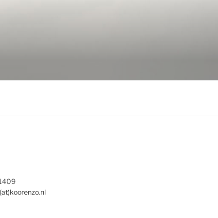
 1409
(at)koorenzo.nl