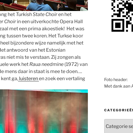
ong het
Turkish State Choir
en het
r Choir
in een uitverkochte Opera Hall
zaal met een prima akoestiek! Het was
ng tussen twee koren. Het Turkse koor
heel bijzondere wijze namelijk met het
Het antwoord van het Estonian
 niet mis te verstaan. Zij zongen als
tuele werk het
Raua needmine
(1972) van
 de mens daar in staat is mee te doen….
 kent ga,
luisteren
en zoek een vertaling
Foto header:
Met dank aan 
CATEGORIEË
Categorieën