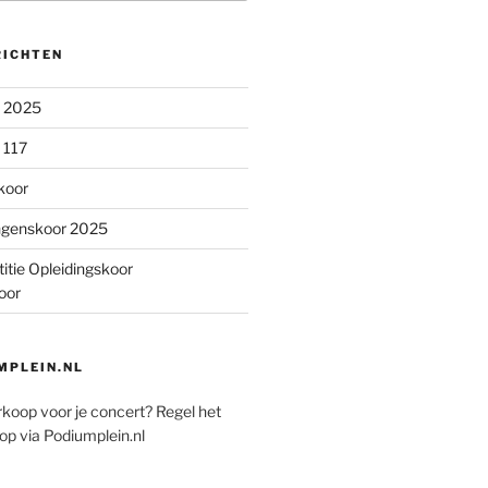
RICHTEN
n 2025
 117
koor
ngenskoor 2025
itie Opleidingskoor
oor
PLEIN.NL
rkoop voor je concert? Regel het
op via Podiumplein.nl