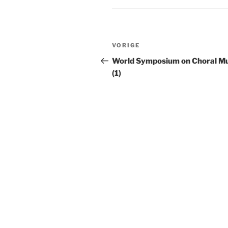
Bericht
Vorig
VORIGE
navigatie
bericht
World Symposium on Choral Mu
(1)