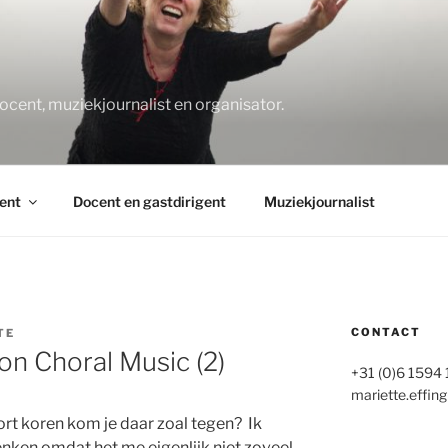
O
docent, muziekjournalist en organisator.
ent
Docent en gastdirigent
Muziekjournalist
CONTACT
TE
n Choral Music (2)
+31 (0)6 1594
mariette.effing
rt koren kom je daar zoal tegen? Ik
nken omdat het me eigenlijk niet zoveel