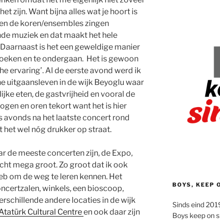
t zijn. Want bijna alles wat je hoort is
 en de koren/ensembles zingen
de muziek en dat maakt het hele
 Daarnaast is het een geweldige manier
ezoeken en te ondergaan. Het is gewoon
che ervaring’. Al de eerste avond werd ik
he uitgaansleven in de wijk Beyoglu waar
lijke eten, de gastvrijheid en vooral de
ogen en oren tekort want het is hier
s avonds na het laatste concert rond
t het wel nóg drukker op straat.
r de meeste concerten zijn, de Expo,
echt mega groot. Zo groot dat ik ook
eb om de weg te leren kennen. Het
BOYS, KEEP 
ncertzalen, winkels, een bioscoop,
rschillende andere locaties in de wijk
Sinds eind 2019
Atatürk Cultural Centre
en ook daar zijn
Boys keep on s