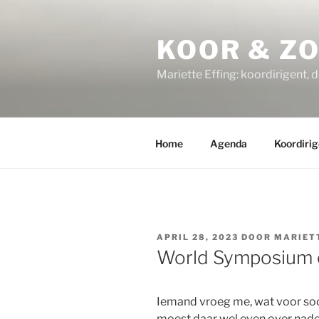
Ga
naar
KOOR & Z
de
inhoud
Mariette Effing: koordirigent, 
Home
Agenda
Koordirig
GEPLAATST
APRIL 28, 2023
DOOR
MARIET
OP
World Symposium o
Iemand vroeg me, wat voor soo
moest daar wel even over nade