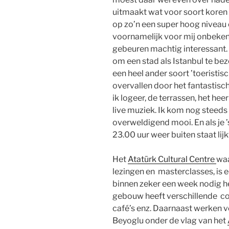
uitmaakt wat voor soort koren he
op zo’n een super hoog niveau
voornamelijk voor mij onbeken
gebeuren machtig interessant.
om een stad als Istanbul te b
een heel ander soort ’toeristis
overvallen door het fantastisc
ik logeer, de terrassen, het heer
live muziek. Ik kom nog steeds 
overweldigend mooi. En als je ’
23.00 uur weer buiten staat lijk
Het
Atatürk Cultural Centre
waa
lezingen en masterclasses, is 
binnen zeker een week nodig h
gebouw heeft verschillende co
café’s enz. Daarnaast werken ve
Beyoglu onder de vlag van het