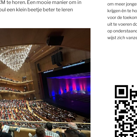
CM te horen. Een mooie manier om in
om meer jongen
ul een klein beetje beter te leren
krijgen én te 
voor de toekom
uit te voeren d
op onderstaand
wijst zich vanze