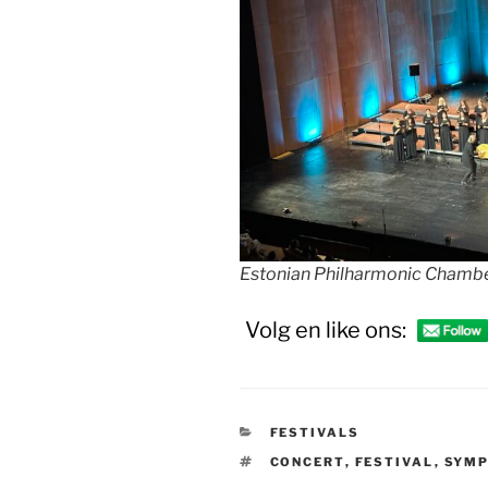
Estonian Philharmonic Chambe
Volg en like ons:
CATEGORIEËN
FESTIVALS
TAGS
CONCERT
,
FESTIVAL
,
SYM