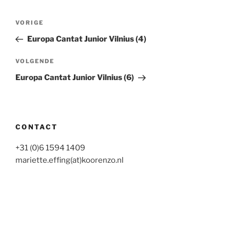
Bericht
Vorig
VORIGE
navigatie
bericht
Europa Cantat Junior Vilnius (4)
Volgend
VOLGENDE
bericht
Europa Cantat Junior Vilnius (6)
CONTACT
+31 (0)6 1594 1409
mariette.effing(at)koorenzo.nl