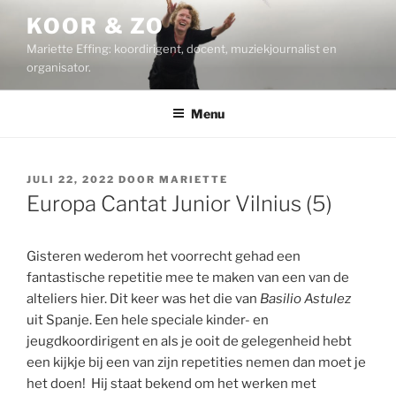
Ga
KOOR & ZO
naar
Mariette Effing: koordirigent, docent, muziekjournalist en
de
organisator.
inhoud
Menu
GEPLAATST
JULI 22, 2022
DOOR
MARIETTE
OP
Europa Cantat Junior Vilnius (5)
Gisteren wederom het voorrecht gehad een
fantastische repetitie mee te maken van een van de
alteliers hier. Dit keer was het die van
Basilio Astulez
uit Spanje. Een hele speciale kinder- en
jeugdkoordirigent en als je ooit de gelegenheid hebt
een kijkje bij een van zijn repetities nemen dan moet je
het doen! Hij staat bekend om het werken met