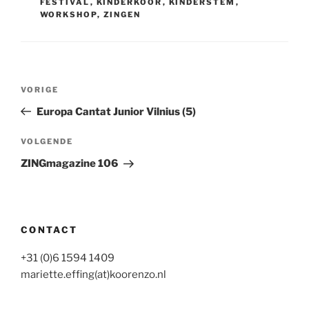
FESTIVAL
,
KINDERKOOR
,
KINDERSTEM
,
WORKSHOP
,
ZINGEN
Bericht
Vorig
VORIGE
navigatie
bericht
Europa Cantat Junior Vilnius (5)
Volgend
VOLGENDE
bericht
ZINGmagazine 106
CONTACT
+31 (0)6 1594 1409
mariette.effing(at)koorenzo.nl