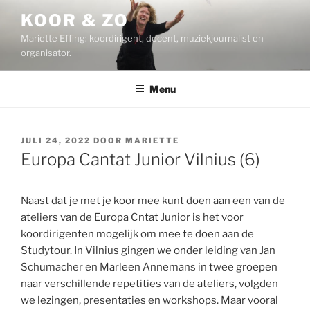
Ga
KOOR & ZO
naar
Mariette Effing: koordirigent, docent, muziekjournalist en
de
organisator.
inhoud
Menu
GEPLAATST
JULI 24, 2022
DOOR
MARIETTE
OP
Europa Cantat Junior Vilnius (6)
Naast dat je met je koor mee kunt doen aan een van de
ateliers van de Europa Cntat Junior is het voor
koordirigenten mogelijk om mee te doen aan de
Studytour. In Vilnius gingen we onder leiding van Jan
Schumacher en Marleen Annemans in twee groepen
naar verschillende repetities van de ateliers, volgden
we lezingen, presentaties en workshops. Maar vooral