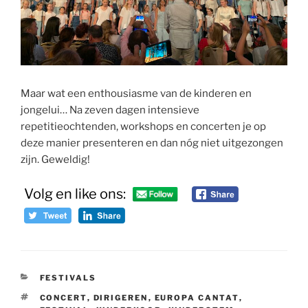
Maar wat een enthousiasme van de kinderen en
jongelui… Na zeven dagen intensieve
repetitieochtenden, workshops en concerten je op
deze manier presenteren en dan nóg niet uitgezongen
zijn. Geweldig!
Volg en like ons:
CATEGORIEËN
FESTIVALS
TAGS
CONCERT
,
DIRIGEREN
,
EUROPA CANTAT
,